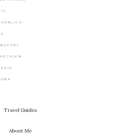
RIS
RSÖNLICH
AG
ANSPORT
CHECHIEN
NEDIG
RONA
Travel Guides
About Me