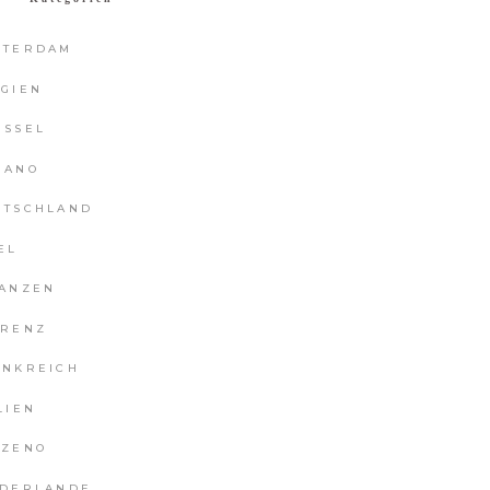
STERDAM
LGIEN
ÜSSEL
RANO
UTSCHLAND
EL
NANZEN
ORENZ
ANKREICH
LIEN
ZZENO
EDERLANDE