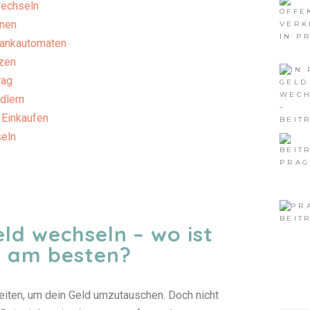
wechseln
nen
Bankautomaten
tzen
rag
dlern
 Einkaufen
seln
eld wechseln – wo ist
s am besten?
eiten, um dein Geld umzutauschen. Doch nicht