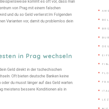
r. Beispielsweise kommt es oft vor, dass man
ntrum von Prag mit einem falschen
AM
ird und du so Geld verlierst.Im Folgenden
BE
chen Varianten vor, damit du problemlos dein
BR
BU
DE
esten in Prag wechseln
EIF
FI
dein Geld direkt in der tschechischen
FL
hseln. Oft bieten deutsche Banken keine
 oder du musst länger auf das Geld warten.
FR
ag meistens bessere Konditionen als in
ITA
LE
NI