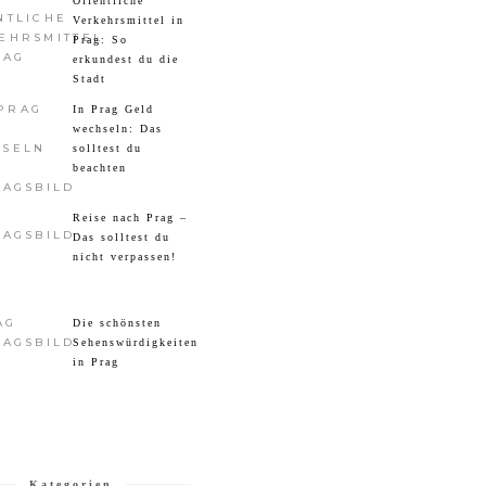
Öffentliche
Verkehrsmittel in
Prag: So
erkundest du die
Stadt
In Prag Geld
wechseln: Das
solltest du
beachten
Reise nach Prag –
Das solltest du
nicht verpassen!
Die schönsten
Sehenswürdigkeiten
in Prag
Kategorien