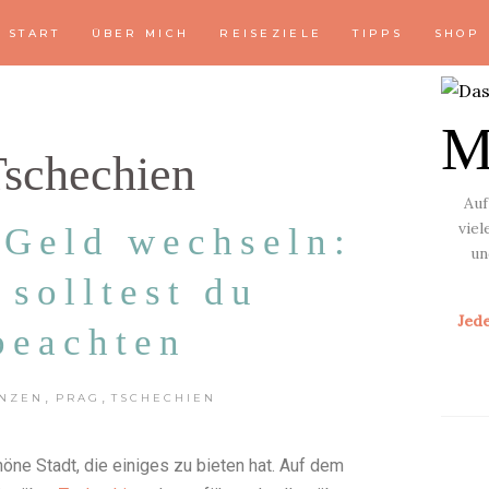
START
ÜBER MICH
REISEZIELE
TIPPS
SHOP
M
schechien
Auf
vie
 Geld wechseln:
un
 solltest du
Jed
beachten
,
,
ANZEN
PRAG
TSCHECHIEN
öne Stadt, die einiges zu bieten hat. Auf dem