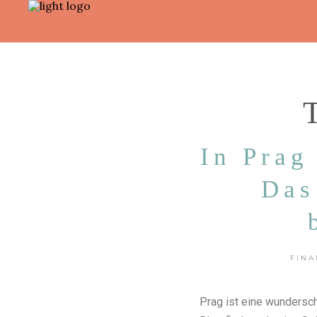
T
In Prag
Das
FIN
Prag ist eine wundersch