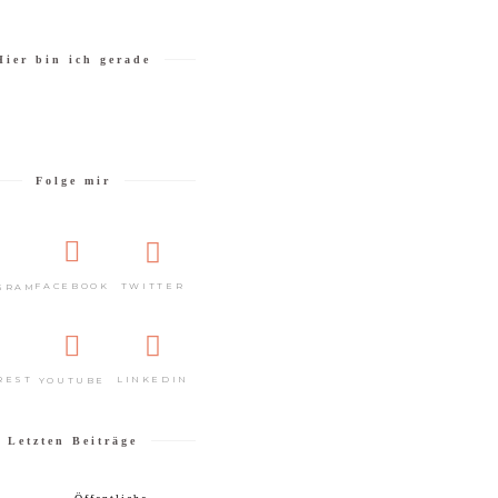
Hier bin ich gerade
Folge mir
TWITTER
FACEBOOK
GRAM
REST
LINKEDIN
YOUTUBE
Letzten Beiträge