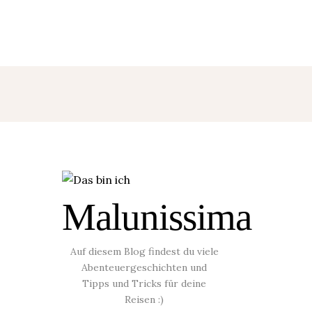
Malunissima
u
Auf diesem Blog findest du viele
Abenteuergeschichten und
Tipps und Tricks für deine
Reisen :)