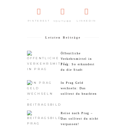
PINTEREST
LINKEDIN
YOUTUBE
Letzten Beiträge
Öffentliche
Verkehrsmittel in
Prag: So erkundest
du die Stadt
In Prag Geld
wechseln: Das
solltest du beachten
Reise nach Prag –
Das solltest du nicht
verpassen!