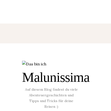
Malunissima
:
Auf diesem Blog findest du viele
Abenteuergeschichten und
Tipps und Tricks für deine
Reisen :)