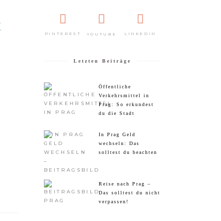
t
PINTEREST
LINKEDIN
YOUTUBE
Letzten Beiträge
Öffentliche
Verkehrsmittel in
Prag: So erkundest
du die Stadt
In Prag Geld
wechseln: Das
solltest du beachten
Reise nach Prag –
Das solltest du nicht
verpassen!